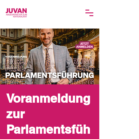
Voranmeldung
zur
Parlamentsfüh